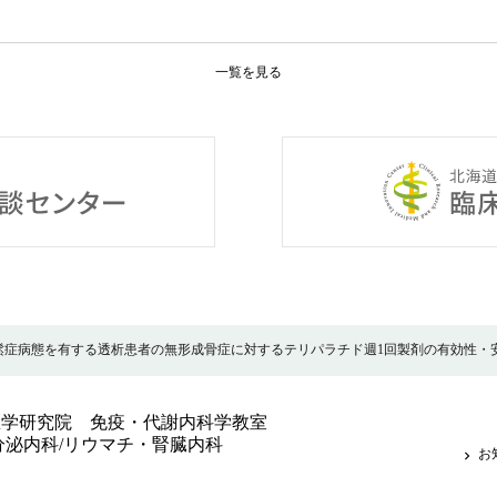
一覧を見る
鬆症病態を有する透析患者の無形成骨症に対するテリパラチド週1回製剤の有効性・
医学研究院 免疫・代謝内科学教室
分泌内科/リウマチ・腎臓内科
お
keyboard_arrow_right