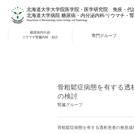
北海道大学大学院医学院・医学研究院 免疫・代
北海道大学病院 糖尿病・内分泌内科/リウマチ・
Department of Rheumatology, Endocrinology and Nephrology
糖尿病内分泌/
専門グループ
リウマチ腎臓内科 紹介
骨粗鬆症病態を有する透
の検討
腎臓グループ
骨粗鬆症病態を有する透析患者の無形成