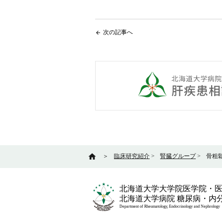
次の記事へ
arrow_back
home
＞
臨床研究紹介
>
腎臓グループ
>
骨粗
北海道大学大学院医学院・
北海道大学病院 糖尿病・内
Department of Rheumatology, Endocrinology and Nephrology