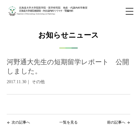
北海道大学大学院医学院・医学研究院 免疫・代謝内科学教室
北海道大学病院 糖尿病・内分泌内科/リウマチ・腎臓内科
Department of Rheumatology, Endocrinology and Nephrology
お知らせニュース
河野通大先生の短期留学レポート 公開
しました。
2017.11.30｜ その他
次の記事へ
一覧を見る
前の記事へ
arrow_back
arrow_forward