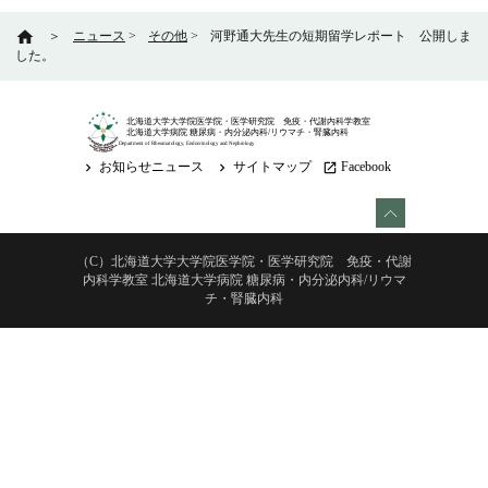
home
＞
ニュース
>
その他
>
河野通大先生の短期留学レポート 公開しま
した。
北海道大学大学院医学院・医学研究院 免疫・代謝内科学教室
北海道大学病院 糖尿病・内分泌内科/リウマチ・腎臓内科
Department of Rheumatology, Endocrinology and Nephrology
お知らせニュース
サイトマップ
Facebook
keyboard_arrow_right
keyboard_arrow_right
launch
（C）北海道大学大学院医学院・医学研究院 免疫・代謝
内科学教室 北海道大学病院 糖尿病・内分泌内科/リウマ
チ・腎臓内科