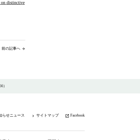
 on distinctive
前の記事へ
arrow_forward
766）
知らせニュース
サイトマップ
Facebook
keyboard_arrow_right
launch