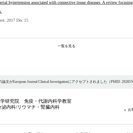
rial hypertension associated with connective tissue diseases: A review focusing
s.
est
. 2017 Dec 15.
一覧を見る
がEuropean Journal Clinical Investigationにアクセプトされました（PMID: 29285
医学研究院 免疫・代謝内科学教室
分泌内科/リウマチ・腎臓内科
お
keyboard_arrow_right