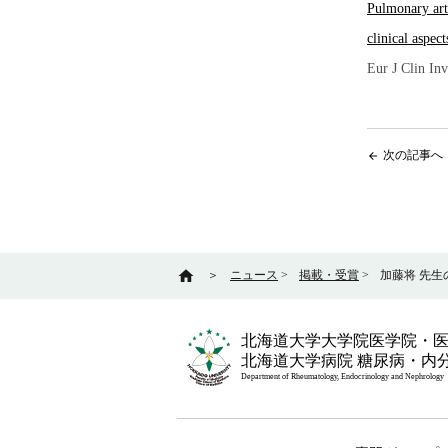
Pulmonary arte
clinical aspect
Eur J Clin Inv
次の記事へ
arrow_back
home
＞
ニュース
>
掲載・受賞
>
加藤将 先生の論文
北海道大学大学院医学院・
北海道大学病院 糖尿病・内
Department of Rheumatology, Endocrinology and Nephrology