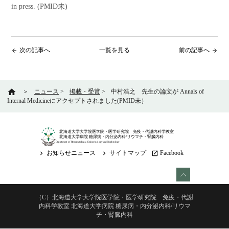
in press
.
(PMID未)
次の記事へ
一覧を見る
前の記事へ
arrow_back
arrow_forward
home
＞
ニュース
>
掲載・受賞
>
中村浩之 先生の論文が Annals of
Internal Medicineにアクセプトされました(PMID未）
北海道大学大学院医学院・医学研究院 免疫・代謝内科学教室
北海道大学病院 糖尿病・内分泌内科/リウマチ・腎臓内科
Department of Rheumatology, Endocrinology and Nephrology
お知らせニュース
サイトマップ
Facebook
keyboard_arrow_right
keyboard_arrow_right
launch
（C）北海道大学大学院医学院・医学研究院 免疫・代謝
内科学教室 北海道大学病院 糖尿病・内分泌内科/リウマ
チ・腎臓内科