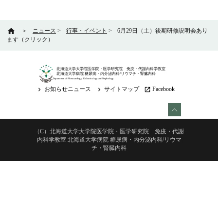
home
＞
ニュース
>
行事・イベント
>
6月29日（土）後期研修説明会あり
ます（クリック）
北海道大学大学院医学院・医学研究院 免疫・代謝内科学教室
北海道大学病院 糖尿病・内分泌内科/リウマチ・腎臓内科
Department of Rheumatology, Endocrinology and Nephrology
お知らせニュース
サイトマップ
Facebook
keyboard_arrow_right
keyboard_arrow_right
launch
（C）北海道大学大学院医学院・医学研究院 免疫・代謝
内科学教室 北海道大学病院 糖尿病・内分泌内科/リウマ
チ・腎臓内科