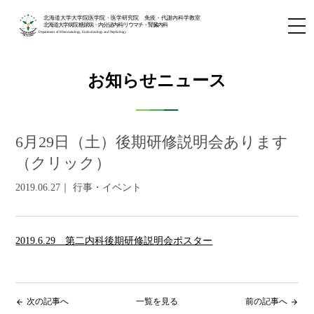
北海道大学大学院医学院・医学研究院 免疫・代謝内科学教室
北海道大学病院 糖尿病・内分泌内科/リウマチ・腎臓内科
Department of Rheumatology, Endocrinology and Nephrology
お知らせニュース
6月29日（土）後期研修説明会あります
（クリック）
2019.06.27｜ 行事・イベント
2019.6.29 第二内科後期研修説明会ポスター
次の記事へ
一覧を見る
前の記事へ
arrow_back
arrow_forward