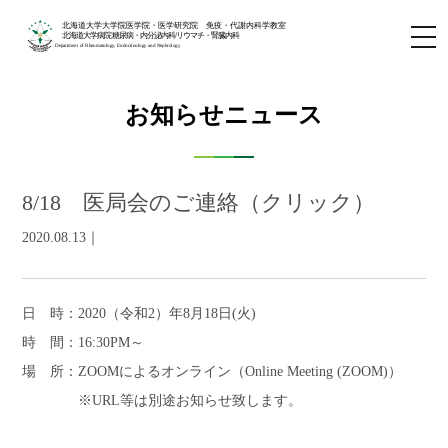
北海道大学大学院医学院・医学研究院 免疫・代謝内科学教室
北海道大学病院 糖尿病・内分泌内科/リウマチ・腎臓内科
Department of Rheumatology, Endocrinology and Nephrology
お知らせニュース
8/18 医局会のご連絡（クリック）
2020.08.13｜
日 時：
2020
（令和
2
）年
8
月
18
日
(
火
)
時 間：
16:30PM
～
場 所：
ZOOM
によるオンライン（Online Meeting (ZOOM)）
※
URL
等は別途お知らせ致します。