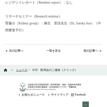
レジデントレポート（Resident report）：なし
リサーチセミナー（Research seminar）
腎臓Ｇ（Kidney group）：麻生 里佳先生（Dr, Satoka Aso）（中
間審査予行）
次の記事へ
一覧を見る
前の記事へ
arrow_back
arrow_forward
home
＞
ニュース
>
8/18 医局会のご連絡（クリック）
北海道大学大学院医学院・医学研究院 免疫・代謝内科学教室
北海道大学病院 糖尿病・内分泌内科/リウマチ・腎臓内科
Department of Rheumatology, Endocrinology and Nephrology
お知らせニュース
サイトマップ
Facebook
keyboard_arrow_right
keyboard_arrow_right
launch