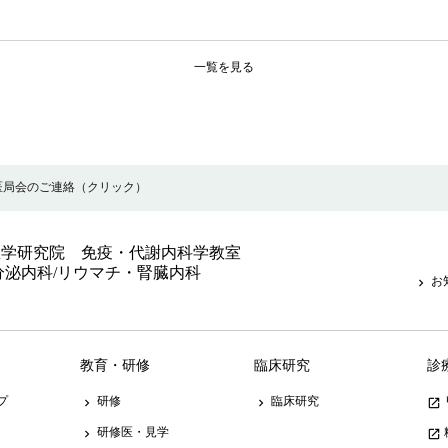
一覧を見る
火)医局会のご連絡（クリック）
医学研究院 免疫・代謝内科学教室
分泌内科/リウマチ・腎臓内科
お
keyboard_arrow_right
教育・研修
臨床研究
診
プ
研修
臨床研究
keyboard_arrow_right
keyboard_arrow_right
launch
研修医・見学
keyboard_arrow_right
launch