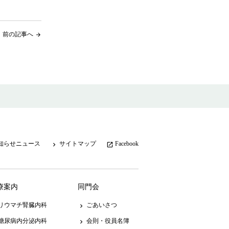
前の記事へ
arrow_forward
知らせニュース
サイトマップ
Facebook
keyboard_arrow_right
launch
療案内
同門会
リウマチ腎臓内科
ごあいさつ
keyboard_arrow_right
糖尿病内分泌内科
会則・役員名簿
keyboard_arrow_right