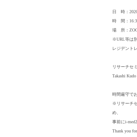
日 時：202
時 間：16:3
場 所：ZOOM
※URL等は
レジデントレポー
リサーチセミナ
Takashi Kudo
時間厳守で
※リサーチ
め、
事前にi-med
Thank you for