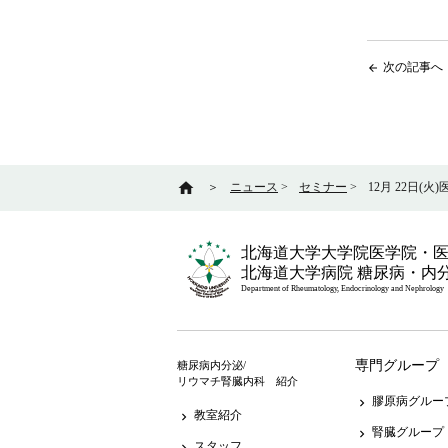
次の記事へ
arrow_back
home
＞
ニュース
>
セミナー
>
12月 22日(
北海道大学大学院医学院・
北海道大学病院 糖尿病・内
Department of Rheumatology, Endocrinology and Nephrology
専門グループ
糖尿病内分泌/
リウマチ腎臓内科 紹介
膠原病グルー
keyboard_arrow_right
教室紹介
keyboard_arrow_right
腎臓グループ
keyboard_arrow_right
スタッフ
keyboard_arrow_right