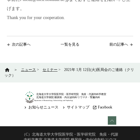
げます。
Thank you for your cooperation.
次の記事へ
一覧を見る
前の記事へ
arrow_back
arrow_forward
home
＞
ニュース
>
セミナー
>
2021年 1月 12日(火)医局会のご連絡（クリ
ック）
北海道大学大学院医学院・医学研究院 免疫・代謝内科学教室
北海道大学病院 糖尿病・内分泌内科/リウマチ・腎臓内科
Department of Rheumatology, Endocrinology and Nephrology
お知らせニュース
サイトマップ
Facebook
keyboard_arrow_right
keyboard_arrow_right
launch
（C）北海道大学大学院医学院・医学研究院 免疫・代謝
内科学教室 北海道大学病院 糖尿病・内分泌内科/リウマ