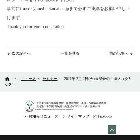
事前にi-med2@med.hokudai.ac.jpまで必ずご連絡をお願い申し上
げます。
Thank you for your cooperation.
次の記事へ
一覧を見る
前の記事へ
arrow_back
arrow_forward
home
＞
ニュース
>
セミナー
>
2021年 2月 2日(火)医局会のご連絡（クリ
ック）
北海道大学大学院医学院・医学研究院 免疫・代謝内科学教室
北海道大学病院 糖尿病・内分泌内科/リウマチ・腎臓内科
Department of Rheumatology, Endocrinology and Nephrology
お知らせニュース
サイトマップ
Facebook
keyboard_arrow_right
keyboard_arrow_right
launch