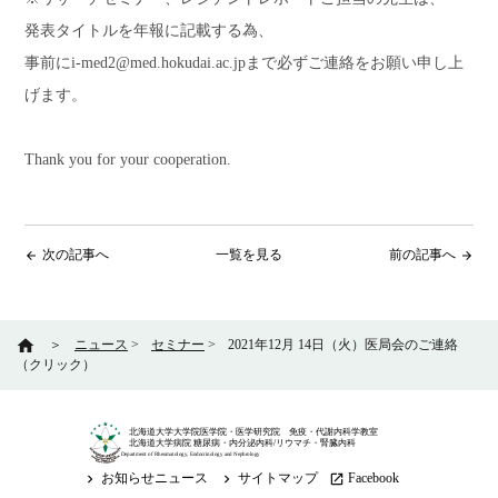
発表タイトルを年報に記載する為、
事前にi-med2@med.hokudai.ac.jpまで必ずご連絡をお願い申し上
げます。
Thank you for your cooperation.
次の記事へ
一覧を見る
前の記事へ
arrow_back
arrow_forward
home
＞
ニュース
>
セミナー
>
2021年12月 14日（火）医局会のご連絡
（クリック）
北海道大学大学院医学院・医学研究院 免疫・代謝内科学教室
北海道大学病院 糖尿病・内分泌内科/リウマチ・腎臓内科
Department of Rheumatology, Endocrinology and Nephrology
お知らせニュース
サイトマップ
Facebook
keyboard_arrow_right
keyboard_arrow_right
launch