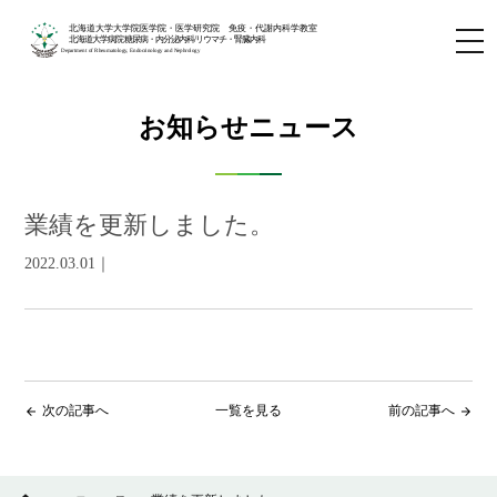
北海道大学大学院医学院・医学研究院 免疫・代謝内科学教室
北海道大学病院 糖尿病・内分泌内科/リウマチ・腎臓内科
Department of Rheumatology, Endocrinology and Nephrology
お知らせニュース
業績を更新しました。
2022.03.01｜
次の記事へ
一覧を見る
前の記事へ
arrow_back
arrow_forward