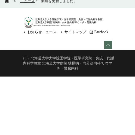
home
＞
ニュース
>
業績を更新しました。
北海道大学大学院医学院・医学研究院 免疫・代謝内科学教室
北海道大学病院 糖尿病・内分泌内科/リウマチ・腎臓内科
Department of Rheumatology, Endocrinology and Nephrology
お知らせニュース
サイトマップ
Facebook
keyboard_arrow_right
keyboard_arrow_right
launch
（C）北海道大学大学院医学院・医学研究院 免疫・代謝
内科学教室 北海道大学病院 糖尿病・内分泌内科/リウマ
チ・腎臓内科