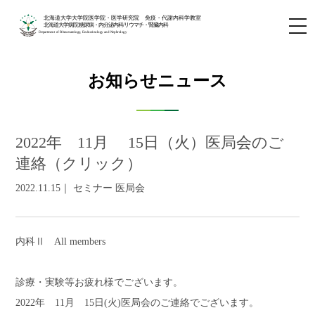
北海道大学大学院医学院・医学研究院 免疫・代謝内科学教室
北海道大学病院 糖尿病・内分泌内科/リウマチ・腎臓内科
Department of Rheumatology, Endocrinology and Nephrology
お知らせニュース
2022年 11月 15日（火）医局会のご
連絡（クリック）
2022.11.15｜ セミナー 医局会
内科Ⅱ
All members
診療・実験等お疲れ様でございます。
2022年
11
月
15
日
(
火
)
医局会のご連絡でございます。