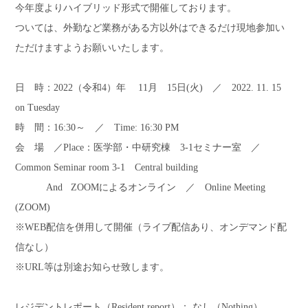
今年度よりハイブリッド形式で開催しております。
ついては、外勤など業務がある方以外はできるだけ現地参加い
ただけますようお願いいたします。
日 時：
2022
（令和
4
）年
11
月
15
日
(
火
)
／
2022. 11. 15
on Tuesday
時 間：
16:30
～ ／ Time: 16:30 PM
会 場 ／Place：医学部・中研究棟
3-1
セミナー室 ／
Common Seminar room 3-1 Central building
And ZOOM
によるオンライン ／
Online Meeting
(ZOOM)
※
WEB
配信を併用して開催（ライブ配信あり、オンデマンド配
信なし）
※URL等は別途お知らせ致します。
レジデントレポート（
Resident report
）： なし（
Nothing
）