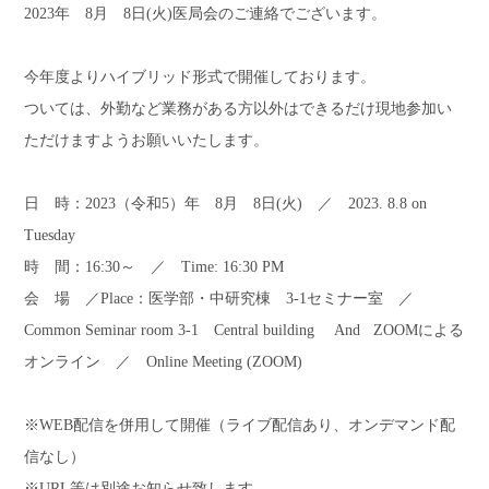
2023年
8
月
8
日
(
火
)
医局会のご連絡でございます。
今年度よりハイブリッド形式で開催しております。
ついては、外勤など業務がある方以外はできるだけ現地参加い
ただけますようお願いいたします。
日 時：
2023
（令和
5
）年
8
月
8
日
(
火
)
／
2023. 8.8 on
Tuesday
時 間：
16:30
～ ／ Time: 16:30 PM
会 場 ／Place：医学部・中研究棟
3-1
セミナー室 ／
Common Seminar room 3-1 Central building
And ZOOM
による
オンライン ／
Online Meeting (ZOOM)
※
WEB
配信を併用して開催（ライブ配信あり、オンデマンド配
信なし）
※URL等は別途お知らせ致します。