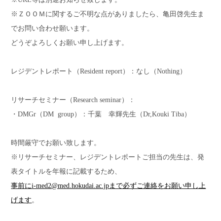
※ＺＯＯＭに関するご不明な点がありましたら、亀田啓先生ま
でお問い合わせ願います。
どうぞよろしくお願い申し上げます。
レジデントレポート（
Resident report
）：なし（
Nothing
）
リサーチセミナー（
Research seminar
）：
・
DMGr
（
DM group
）：千葉 幸輝先生（
Dr,Kouki Tiba
）
時間厳守でお願い致します。
※リサーチセミナー、レジデントレポートご担当の先生は、発
表タイトルを年報に記載するため、
事前にi-med2@med.hokudai.ac.jpまで必ずご連絡をお願い申し上
げます
。