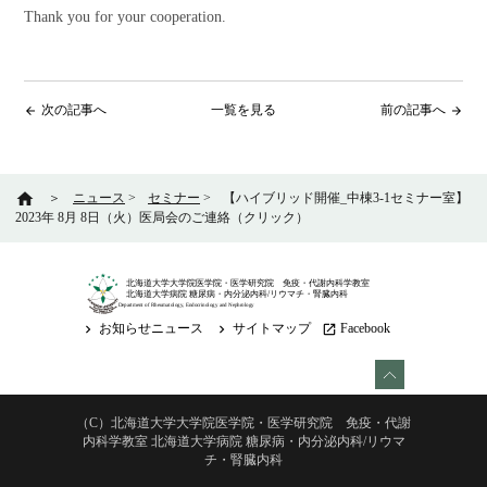
Thank you for your cooperation.
次の記事へ
一覧を見る
前の記事へ
arrow_back
arrow_forward
home
＞
ニュース
>
セミナー
>
【ハイブリッド開催_中棟3-1セミナー室】
2023年 8月 8日（火）医局会のご連絡（クリック）
北海道大学大学院医学院・医学研究院 免疫・代謝内科学教室
北海道大学病院 糖尿病・内分泌内科/リウマチ・腎臓内科
Department of Rheumatology, Endocrinology and Nephrology
お知らせニュース
サイトマップ
Facebook
keyboard_arrow_right
keyboard_arrow_right
launch
（C）北海道大学大学院医学院・医学研究院 免疫・代謝
内科学教室 北海道大学病院 糖尿病・内分泌内科/リウマ
チ・腎臓内科