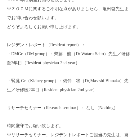
※ＺＯＯＭに関するご不明な点がありましたら、亀田啓先生ま
でお問い合わせ願います。
どうぞよろしくお願い申し上げます。
レジデントレポート（
Resident report
）：
・
DMGr
（
DM group
）：齊藤 航（
Dr.Wataru Saito
）先生／研修
医
2
年目（
Resident physician 2nd year
）
・腎臓
Gr
（
Kidney group
）：備仲 将（
Dr,Masashi Binnaka
）先
生／研修医
2
年目（
Resident physician 2nd year
）
リサーチセミナー（
Research seminar
）： なし（
Nothing
）
時間厳守でお願い致します。
※リサーチセミナー、レジデントレポートご担当の先生は、発