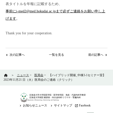
表タイトルを年報に記載するため、
事前にi-med2@med.hokudai.ac.jpまで必ずご連絡をお願い申し上
げます
。
Thank you for your cooperation.
次の記事へ
一覧を見る
前の記事へ
arrow_back
arrow_forward
home
＞
ニュース
>
医局会
>
【ハイブリッド開催_中棟3-1セミナー室】
2023年11月21 日（火）医局会のご連絡（クリック）
北海道大学大学院医学院・医学研究院 免疫・代謝内科学教室
北海道大学病院 糖尿病・内分泌内科/リウマチ・腎臓内科
Department of Rheumatology, Endocrinology and Nephrology
お知らせニュース
サイトマップ
Facebook
keyboard_arrow_right
keyboard_arrow_right
launch