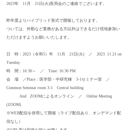
2023年
11
月
21
日
(
火
)
医局会のご連絡でございます。
昨年度よりハイブリッド形式で開催しております。
ついては、外勤など業務がある方以外はできるだけ現地参加い
ただけますようお願いいたします。
日 時：
2023
（令和
5
）年
11
月
21
日
(
火
)
／
2023. 11.21 on
Tuesday
時 間：
16:30
～ ／ Time: 16:30 PM
会 場 ／Place：医学部・中研究棟 3-1セミナー室 ／
Common Seminar room 3-1 Central building
And ZOOM
によるオンライン ／
Online Meeting
(ZOOM)
※
WEB
配信を併用して開催（ライブ配信あり、オンデマンド配
信なし）
※URL等は別途お知らせ致します。