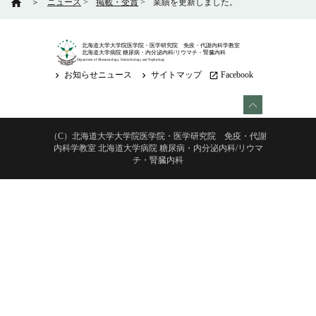
home
＞
ニュース
>
掲載・受賞
>
業績を更新しました。
北海道大学大学院医学院・医学研究院 免疫・代謝内科学教室
北海道大学病院 糖尿病・内分泌内科/リウマチ・腎臓内科
Department of Rheumatology, Endocrinology and Nephrology
お知らせニュース
サイトマップ
Facebook
keyboard_arrow_right
keyboard_arrow_right
launch
（C）北海道大学大学院医学院・医学研究院 免疫・代謝
内科学教室 北海道大学病院 糖尿病・内分泌内科/リウマ
チ・腎臓内科