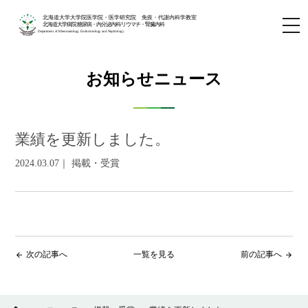
北海道大学大学院医学院・医学研究院 免疫・代謝内科学教室
北海道大学病院 糖尿病・内分泌内科/リウマチ・腎臓内科
Department of Rheumatology, Endocrinology and Nephrology
お知らせニュース
業績を更新しました。
2024.03.07｜ 掲載・受賞
次の記事へ
一覧を見る
前の記事へ
arrow_back
arrow_forward