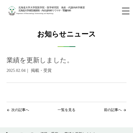
北海道大学大学院医学院・医学研究院 免疫・代謝内科学教室
北海道大学病院 糖尿病・内分泌内科/リウマチ・腎臓内科
Department of Rheumatology, Endocrinology and Nephrology
お知らせニュース
業績を更新しました。
2025.02.04｜ 掲載・受賞
次の記事へ
一覧を見る
前の記事へ
arrow_back
arrow_forward