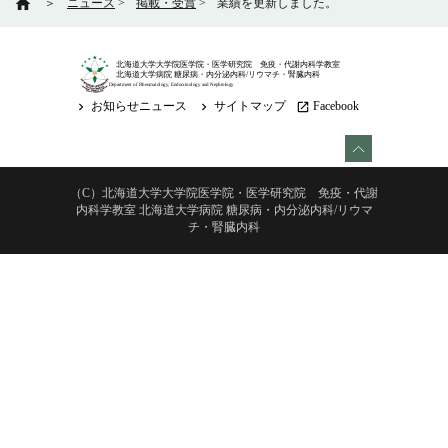
home
＞
ニュース
>
掲載・受賞
>
業績を更新しました。
北海道大学大学院医学院・医学研究院 免疫・代謝内科学教室
北海道大学病院 糖尿病・内分泌内科/リウマチ・腎臓内科
Department of Rheumatology, Endocrinology and Nephrology
お知らせニュース
サイトマップ
Facebook
keyboard_arrow_right
keyboard_arrow_right
launch
（C）北海道大学大学院医学院・医学研究院 免疫・代謝
内科学教室 北海道大学病院 糖尿病・内分泌内科/リウマ
チ・腎臓内科