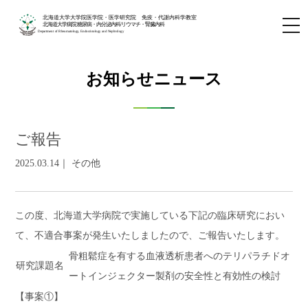
北海道大学大学院医学院・医学研究院 免疫・代謝内科学教室
北海道大学病院 糖尿病・内分泌内科/リウマチ・腎臓内科
Department of Rheumatology, Endocrinology and Nephrology
お知らせニュース
ご報告
2025.03.14｜ その他
この度、北海道大学病院で実施している下記の臨床研究におい
て、不適合事案が発生いたしましたので、ご報告いたします。
骨粗鬆症を有する血液透析患者へのテリパラチドオ
研究課題名
ートインジェクター製剤の安全性と有効性の検討
【事案
①
】