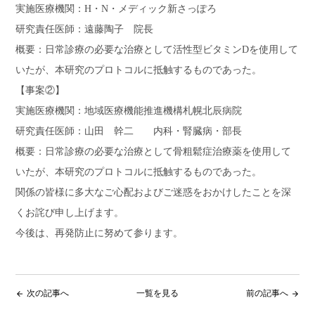
実施医療機関：H・N・メディック新さっぽろ
研究責任医師：遠藤陶子 院長
概要：日常診療の必要な治療として活性型ビタミン
D
を使用して
いたが、本研究のプロトコルに抵触するものであった。
【事案
②
】
実施医療機関：地域医療機能推進機構札幌北辰病院
研究責任医師：山田 幹二 内科・腎臓病・部長
概要：日常診療の必要な治療として骨粗鬆症治療薬を使用して
いたが、本研究のプロトコルに抵触するものであった。
関係の皆様に多大なご心配およびご迷惑をおかけしたことを深
くお詫び申し上げます。
今後は、再発防止に努めて参ります。
次の記事へ
一覧を見る
前の記事へ
arrow_back
arrow_forward