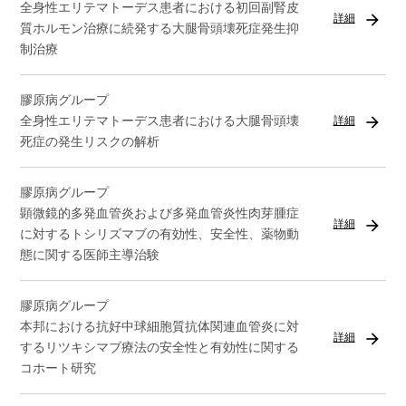
全身性エリテマトーデス患者における初回副腎皮
arrow_forward
詳細
質ホルモン治療に続発する大腿骨頭壊死症発生抑
制治療
膠原病グループ
arrow_forward
全身性エリテマトーデス患者における大腿骨頭壊
詳細
死症の発生リスクの解析
膠原病グループ
顕微鏡的多発血管炎および多発血管炎性肉芽腫症
arrow_forward
詳細
に対するトシリズマブの有効性、安全性、薬物動
態に関する医師主導治験
膠原病グループ
本邦における抗好中球細胞質抗体関連血管炎に対
arrow_forward
詳細
するリツキシマブ療法の安全性と有効性に関する
コホート研究