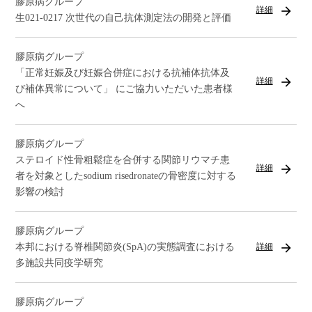
膠原病グループ
arrow_forward
詳細
生021-0217 次世代の自己抗体測定法の開発と評価
膠原病グループ
「正常妊娠及び妊娠合併症における抗補体抗体及
arrow_forward
詳細
び補体異常について」 にご協力いただいた患者様
へ
膠原病グループ
ステロイド性骨粗鬆症を合併する関節リウマチ患
arrow_forward
詳細
者を対象としたsodium risedronateの骨密度に対する
影響の検討
膠原病グループ
arrow_forward
本邦における脊椎関節炎(SpA)の実態調査における
詳細
多施設共同疫学研究
膠原病グループ