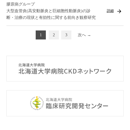
膠原病グループ
arrow_forward
大型血管炎(高安動脈炎と巨細胞性動脈炎)の診
詳細
断・治療の現状と有効性に関する前向き観察研究
1
2
3
次へ →