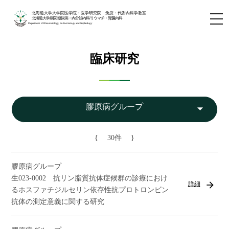
北海道大学大学院医学院・医学研究院 免疫・代謝内科学教室
北海道大学病院 糖尿病・内分泌内科/リウマチ・腎臓内科
Department of Rheumatology, Endocrinology and Nephrology
臨床研究
arrow_drop_down
膠原病グループ
{ 30件 }
膠原病グループ
生023-0002 抗リン脂質抗体症候群の診療におけ
arrow_forward
詳細
るホスファチジルセリン依存性抗プロトロンビン
抗体の測定意義に関する研究