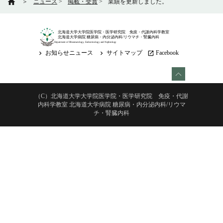
home
＞
ニュース
>
掲載・受賞
>
業績を更新しました。
北海道大学大学院医学院・医学研究院 免疫・代謝内科学教室
北海道大学病院 糖尿病・内分泌内科/リウマチ・腎臓内科
Department of Rheumatology, Endocrinology and Nephrology
お知らせニュース
サイトマップ
Facebook
keyboard_arrow_right
keyboard_arrow_right
launch
（C）北海道大学大学院医学院・医学研究院 免疫・代謝
内科学教室 北海道大学病院 糖尿病・内分泌内科/リウマ
チ・腎臓内科