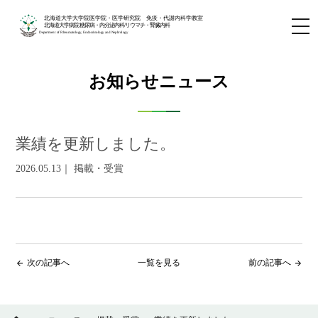
北海道大学大学院医学院・医学研究院 免疫・代謝内科学教室
北海道大学病院 糖尿病・内分泌内科/リウマチ・腎臓内科
Department of Rheumatology, Endocrinology and Nephrology
お知らせニュース
業績を更新しました。
2026.05.13｜ 掲載・受賞
次の記事へ
一覧を見る
前の記事へ
arrow_back
arrow_forward