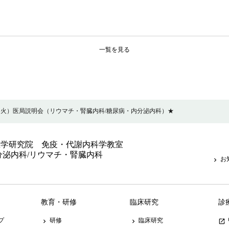
一覧を見る
4（火）医局説明会（リウマチ・腎臓内科/糖尿病・内分泌内科）★
医学研究院 免疫・代謝内科学教室
分泌内科/リウマチ・腎臓内科
お
keyboard_arrow_right
教育・研修
臨床研究
診
プ
研修
臨床研究
keyboard_arrow_right
keyboard_arrow_right
launch