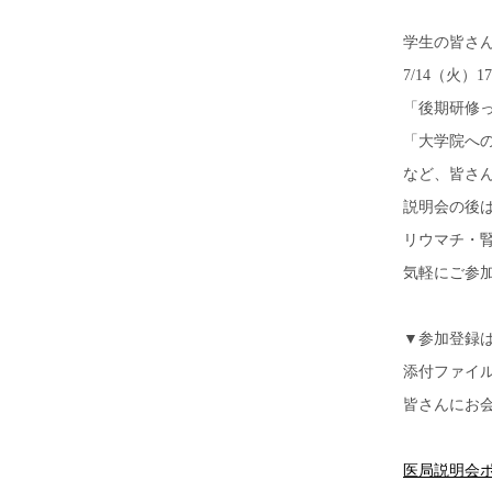
学生の皆さ
7/14
（火）
17
「後期研修
「大学院へ
など、皆さ
説明会の後
リウマチ・
気軽にご参
▼参加登録
添付ファイ
皆さんにお
医局説明会ポ