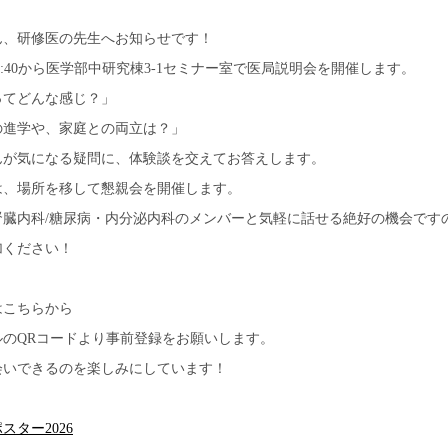
ん、研修医の先生へお知らせです！
:40
から医学部中研究棟
3-1
セミナー室で医局説明会を開催します。
ってどんな感じ？」
の進学や、家庭との両立は？」
んが気になる疑問に、体験談を交えてお答えします。
は、場所を移して懇親会を開催します。
腎臓内科
/
糖尿病・内分泌内科のメンバーと気軽に話せる絶好の機会です
加ください！
はこちらから
ルの
QR
コードより事前登録をお願いします。
会いできるのを楽しみにしています！
スター2026