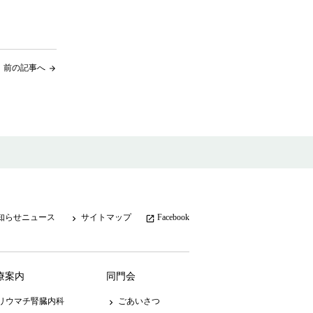
前の記事へ
arrow_forward
知らせニュース
サイトマップ
Facebook
keyboard_arrow_right
launch
療案内
同門会
リウマチ腎臓内科
ごあいさつ
keyboard_arrow_right