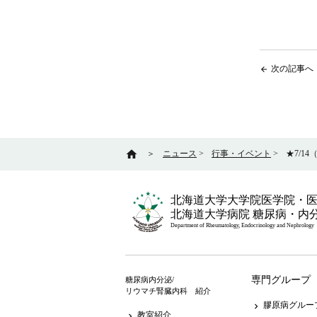
次の記事へ
arrow_back
home
＞
ニュース
>
行事・イベント
>
★7/1
北海道大学大学院医学院・
北海道大学病院 糖尿病・内
Department of Rheumatology, Endocrinology and Nephrology
専門グループ
糖尿病内分泌/
リウマチ腎臓内科 紹介
膠原病グルー
keyboard_arrow_right
教室紹介
keyboard_arrow_right