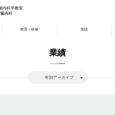
謝内科学教室
腎臓内科
教育・研修
業績
業績
arrow_drop_down
年別アーカイブ