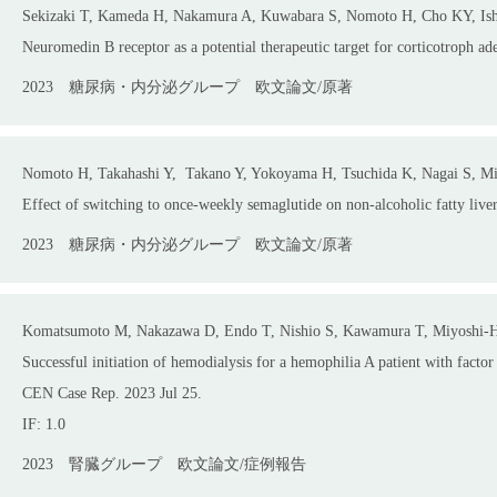
Sekizaki T, Kameda H, Nakamura A, Kuwabara S, Nomoto H, Cho KY, Ishi
Neuromedin B receptor as a potential therapeutic target for corticotroph ad
2023
糖尿病・内分泌グループ
欧文論文/原著
Nomoto H, Takahashi Y, Takano Y, Yokoyama H, Tsuchida K, Nagai S, M
Effect of switching to once-weekly semaglutide on non-alcoholic fatty li
2023
糖尿病・内分泌グループ
欧文論文/原著
Komatsumoto M, Nakazawa D, Endo T, Nishio S, Kawamura T, Miyoshi-Har
Successful initiation of hemodialysis for a hemophilia A patient with factor 
CEN Case Rep. 2023 Jul 25.
IF: 1.0
2023
腎臓グループ
欧文論文/症例報告