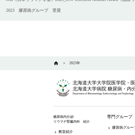
2023
膠原病グループ
受賞
home
＞
2023年
北海道大学大学院医学院・
北海道大学病院 糖尿病・内
Department of Rheumatology, Endocrinology and Nephrology
専門グループ
糖尿病内分泌/
リウマチ腎臓内科 紹介
膠原病グルー
keyboard_arrow_right
教室紹介
keyboard_arrow_right