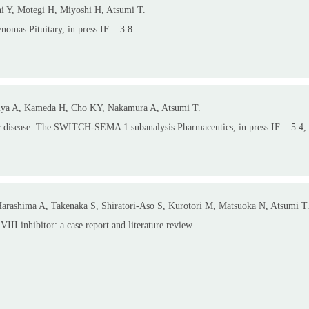
 Y, Motegi H, Miyoshi H, Atsumi T.
enomas Pituitary, in press IF = 3.8
iya A, Kameda H, Cho KY, Nakamura A, Atsumi T.
ver disease: The SWITCH-SEMA 1 subanalysis Pharmaceutics, in press IF = 5.4,
ashima A, Takenaka S, Shiratori-Aso S, Kurotori M, Matsuoka N, Atsumi T
VIII inhibitor: a case report and literature review.