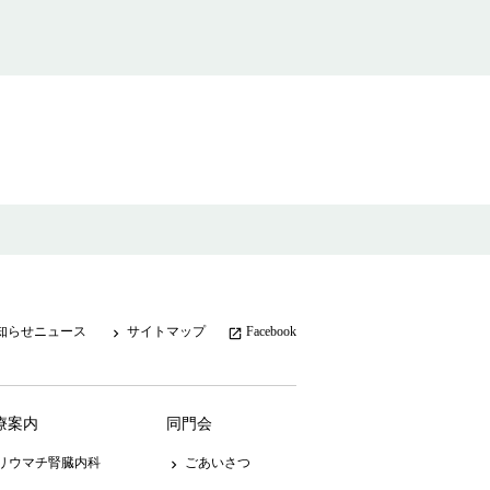
知らせニュース
サイトマップ
Facebook
keyboard_arrow_right
launch
療案内
同門会
リウマチ腎臓内科
ごあいさつ
keyboard_arrow_right