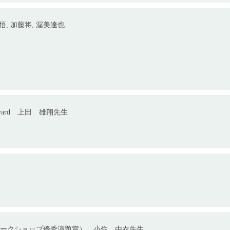
悟
,
加藤将
,
渥美達也
.
ward
上田 雄翔先生
ークショップ優秀演題賞） 小住 由衣先生