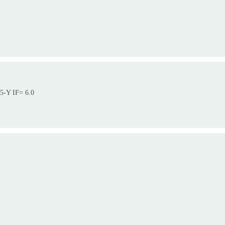
 5-Y IF= 6.0
.