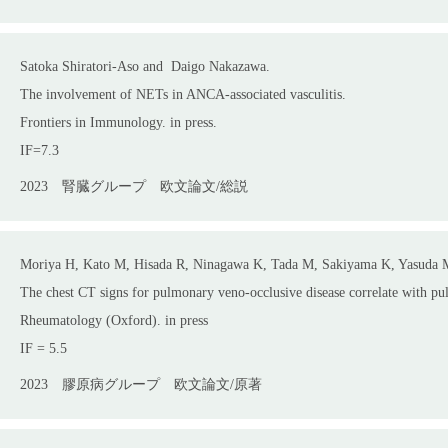
Satoka Shiratori-Aso and Daigo Nakazawa.
The involvement of NETs in ANCA-associated vasculitis.
Frontiers in Immunology. in press.
IF=7.3
2023
腎臓グループ
欧文論文/総説
Moriya H, Kato M, Hisada R, Ninagawa K, Tada M, Sakiyama K, Yasuda M,
The chest CT signs for pulmonary veno-occlusive disease correlate with p
Rheumatology (Oxford). in press
IF = 5.5
2023
膠原病グループ
欧文論文/原著