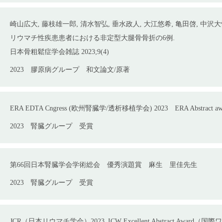
崎山広大
,
藤枝雄一郎
,
清水智弘
,
垂水政人
,
大江悠希
,
亀田啓
,
中沢大
リウマチ性疾患患者における非定型大腿骨骨折の
6
例
.
日本骨粗鬆症学会雑誌
2023;9(4)
2023
膠原病グループ
和文論文/原著
ERA EDTA Cngress (
欧州腎臓学
/
透析移植学会
) 2023
ERA Abstract a
2023
腎臓グループ
受賞
第
66
回日本腎臓学会学術総会 優秀演題賞 麻生 里佳先生
2023
腎臓グループ
受賞
JCR
（日本リウマチ学会）
2023_ICW Excellent Abstract Award
（国際ワ