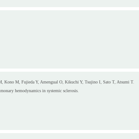
 Kono M, Fujieda Y, Amengual O, Kikuchi Y, Tsujino I, Sato T, Atsumi T.
ulmonary hemodynamics in systemic sclerosis.