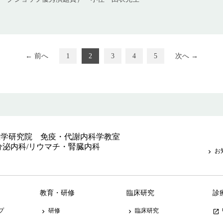
← 前へ
1
2
3
4
5
次へ →
医学研究院 免疫・代謝内科学教室
分泌内科/リウマチ・腎臓内科
お
keyboard_arrow_right
教育・研修
臨床研究
診
プ
研修
臨床研究
keyboard_arrow_right
keyboard_arrow_right
launch