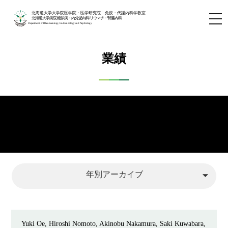
北海道大学大学院医学院・医学研究院 免疫・代謝内科学教室
北海道大学病院 糖尿病・内分泌内科/リウマチ・腎臓内科
Department of Rheumatology, Endocrinology and Nephrology
業績
arrow_drop_down
年別アーカイブ
Yuki Oe, Hiroshi Nomoto, Akinobu Nakamura, Saki Kuwabara,