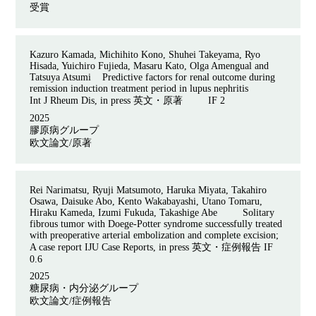
受賞
Kazuro Kamada, Michihito Kono, Shuhei Takeyama, Ryo
Hisada, Yuichiro Fujieda, Masaru Kato, Olga Amengual and
Tatsuya Atsumi Predictive factors for renal outcome during
remission induction treatment period in lupus nephritis
Int J Rheum Dis, in press
英文・原著
IF 2
2025
膠原病グループ
欧文論文/原著
Rei Narimatsu, Ryuji Matsumoto, Haruka Miyata, Takahiro
Osawa, Daisuke Abo, Kento Wakabayashi, Utano Tomaru,
Hiraku Kameda, Izumi Fukuda, Takashige Abe Solitary
fibrous tumor with Doege-Potter syndrome successfully treated
with preoperative arterial embolization and complete excision;
A case report IJU Case Reports, in press 英文・症例報告 IF
0.6
2025
糖尿病・内分泌グループ
欧文論文/症例報告