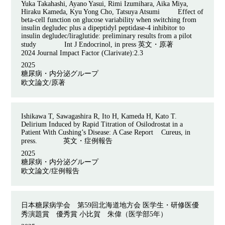
Yuka Takahashi, Ayano Yasui, Rimi Izumihara, Aika Miya,
Hiraku Kameda, Kyu Yong Cho, Tatsuya Atsumi Effect of
beta-cell function on glucose variability when switching from
insulin degludec plus a dipeptidyl peptidase-4 inhibitor to
insulin degludec/liraglutide: preliminary results from a pilot
study Int J Endocrinol, in press
英文・原著
2024 Journal Impact Factor (Clarivate):2.3
2025
糖尿病・内分泌グループ
欧文論文/原著
Ishikawa T, Sawagashira R, Ito H, Kameda H, Kato T.
Delirium Induced by Rapid Titration of Osilodrostat in a
Patient With Cushing’s Disease: A Case Report Cureus, in
press. 英文・症例報告
2025
糖尿病・内分泌グループ
欧文論文/症例報告
日本糖尿病学会 第
59
回北海道地方会 医学生・研修医優
秀演題賞 優秀賞 小比賀 朱偉（医学部
5
年）