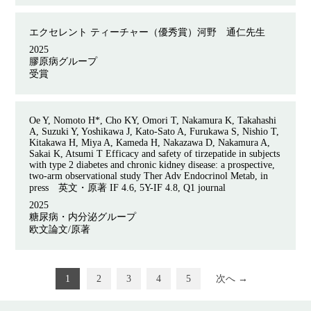
エクセレント
ティーチャー（優秀賞）河野 通仁先生
2025
膠原病グループ
受賞
Oe Y, Nomoto H*, Cho KY, Omori T, Nakamura K, Takahashi
A, Suzuki Y, Yoshikawa J, Kato-Sato A, Furukawa S, Nishio T,
Kitakawa H, Miya A, Kameda H, Nakazawa D, Nakamura A,
Sakai K, Atsumi T Efficacy and safety of tirzepatide in subjects
with type 2 diabetes and chronic kidney disease: a prospective,
two-arm observational study Ther Adv Endocrinol Metab, in
press
英文・原著
IF 4.6, 5Y-IF 4.8, Q1 journal
2025
糖尿病・内分泌グループ
欧文論文/原著
1
2
3
4
5
次へ →