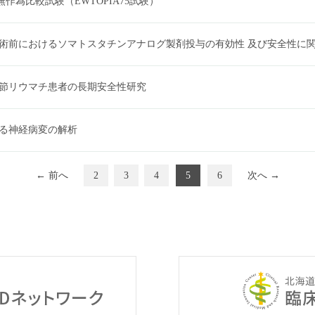
作為比較試験（EWTOPIA75試験）
術前におけるソマトスタチンアナログ製剤投与の有効性 及び安全性に
節リウマチ患者の長期安全性研究
る神経病変の解析
← 前へ
2
3
4
5
6
次へ →