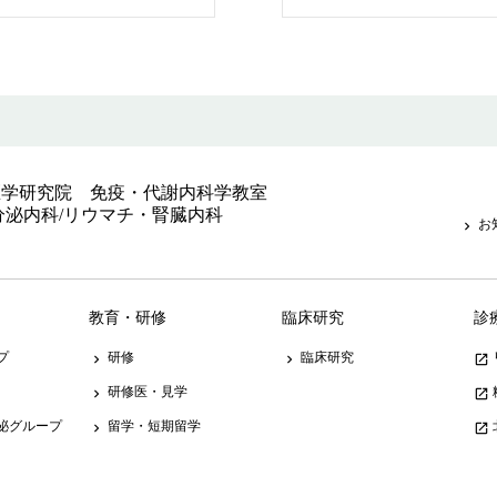
医学研究院 免疫・代謝内科学教室
分泌内科/リウマチ・腎臓内科
お
keyboard_arrow_right
教育・研修
臨床研究
診
プ
研修
臨床研究
keyboard_arrow_right
keyboard_arrow_right
launch
研修医・見学
keyboard_arrow_right
launch
泌グループ
留学・短期留学
keyboard_arrow_right
launch