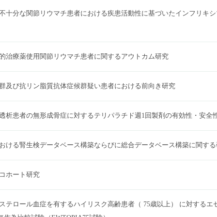
不十分な関節リウマチ患者における疾患活動性に基づいたインフリキシ
的治療薬使用関節リウマチ患者に関するアウトカム研究
群及び抗リン脂質抗体症候群疑い患者における前向き研究
透析患者の無形成骨症に対するテリパラチド週1回製剤の有効性・安全
おける腎生検データベース構築ならびに総合データベース構築に関する
コホート研究
レステロール血症を有するハイリスク高齢患者（ 75歳以上） に対する