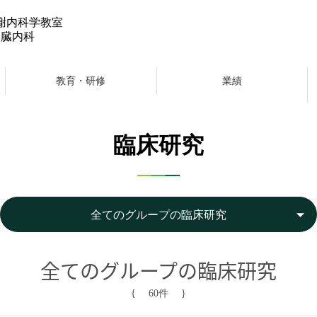
謝内科学教室
腎臓内科
教育・研修
業績
臨床研究
arrow_drop_down
全てのグループの臨床研究
全てのグループの臨床研究
{ 60件 }