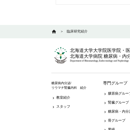
home
＞
臨床研究紹介
北海道大学大学院医学院・
北海道大学病院 糖尿病・内
Department of Rheumatology, Endocrinology and Nephrology
専門グループ
糖尿病内分泌/
リウマチ腎臓内科 紹介
膠原病グルー
keyboard_arrow_right
教室紹介
keyboard_arrow_right
腎臓グループ
keyboard_arrow_right
スタッフ
keyboard_arrow_right
糖尿病・内分
keyboard_arrow_right
骨グループ
keyboard_arrow_right
業績
keyboard_arrow_right