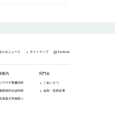
知らせニュース
サイトマップ
Facebook
keyboard_arrow_right
launch
療案内
同門会
リウマチ腎臓内科
ごあいさつ
keyboard_arrow_right
糖尿病内分泌内科
会則・役員名簿
keyboard_arrow_right
北海道大学病院へ