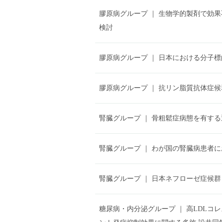
膠原病グループ
｜
生物学的製剤で効果
検討
膠原病グループ
｜
日本における分子標
膠原病グループ
｜
抗リン脂質抗体症候
腎臓グループ
｜
骨粗鬆症病態を有する
腎臓グループ
｜
わが国の腎臓病患者に
腎臓グループ
｜
日本ネフローゼ症候群
糖尿病・内分泌グループ
｜
高LDLコ