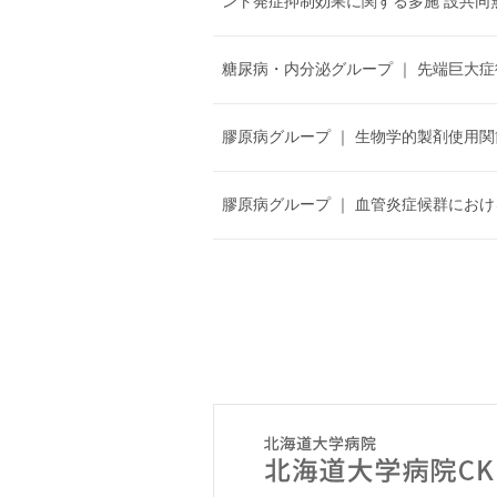
ント発症抑制効果に関する多施 設共同無
糖尿病・内分泌グループ
｜
先端巨大症
膠原病グループ
｜
生物学的製剤使用関
膠原病グループ
｜
血管炎症候群におけ